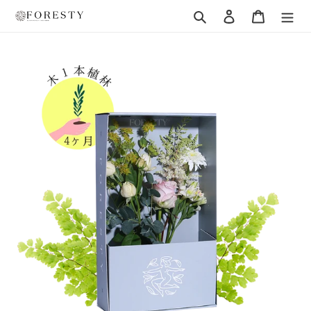
コ
検索
ログイン
カート
ン
テ
ン
ツ
に
ス
キ
ッ
プ
す
る