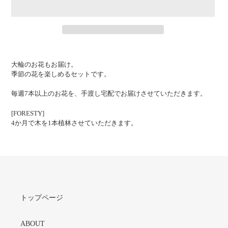
カ
ー
大輪のお花もお届け。
ト
季節の花を楽しめるセットです。
に
商
毎週7本以上のお花を、手渡し宅配でお届けさせていただきます。
品
を
[FORESTY]
追
4か月で木を1本植林させていただきます。
加
す
る
トップページ
ABOUT