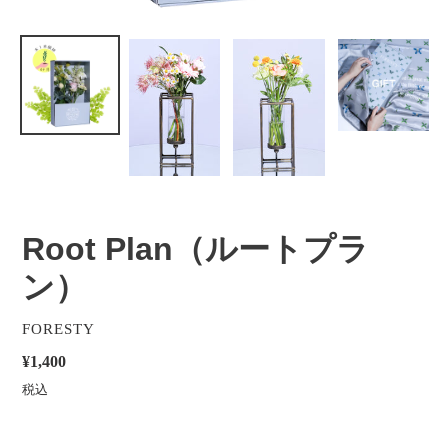
Root Plan（ルートプラ
ン）
販
FORESTY
売
通
¥1,400
元
常
税込
価
格